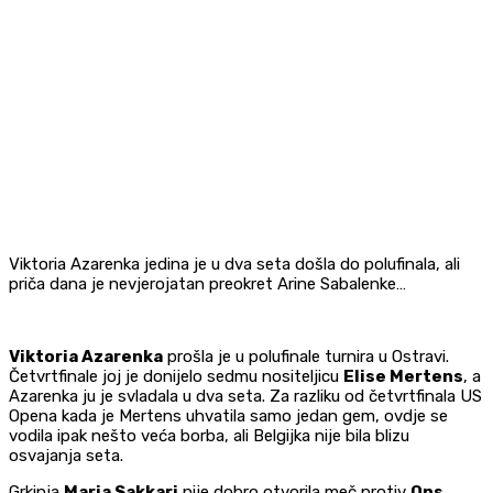
Viktoria Azarenka jedina je u dva seta došla do polufinala, ali
priča dana je nevjerojatan preokret Arine Sabalenke…
Viktoria Azarenka
prošla je u polufinale turnira u Ostravi.
Četvrtfinale joj je donijelo sedmu nositeljicu
Elise Mertens
, a
Azarenka ju je svladala u dva seta. Za razliku od četvrtfinala US
Opena kada je Mertens uhvatila samo jedan gem, ovdje se
vodila ipak nešto veća borba, ali Belgijka nije bila blizu
osvajanja seta.
Grkinja
Maria Sakkari
nije dobro otvorila meč protiv
Ons