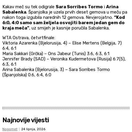
Kakav meč su tek odigrale
Sara Sorribes Tormo
i
Arina
Sabalenka
. Španjolka je uzela prvih deset gemova u meču pa
nakon toga izgubila narednih 12 gemova. Nevjerojatno.
“Kod
6:0, 4:0 samo sam željela osvojiti barem jedan gem do
kraja meča”
, uz smijeh je kasnije poručila Sabalenka.
WTA Ostrava, četvrtfinale:
Viktoria Azarenka (Bjelorusija, 4) – Elise Mertens (Belgija, 7)
6:4, 6:1
Maria Sakkari (Grčka) – Ons Jabeur (Tunis) 3:6, 6:3, 6:1
Jennifer Brady (SAD) – Veronika Kudermetova (Rusija) 6:7(5),
6:3, 6:1
Arina Sabalenka (Bjelorusija, 3) – Sara Sorribes Tormo
(Španjolska) 0:6, 6:4, 6:0
Najnovije vijesti
Nogomet
24 lipnja, 2026