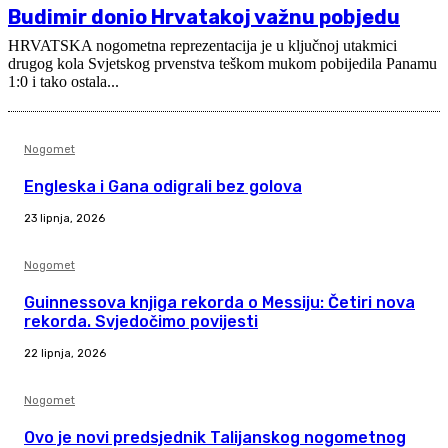
Budimir donio Hrvatakoj važnu pobjedu
HRVATSKA nogometna reprezentacija je u ključnoj utakmici
drugog kola Svjetskog prvenstva teškom mukom pobijedila Panamu
1:0 i tako ostala...
Nogomet
Engleska i Gana odigrali bez golova
23 lipnja, 2026
Nogomet
Guinnessova knjiga rekorda o Messiju: Četiri nova
rekorda. Svjedočimo povijesti
22 lipnja, 2026
Nogomet
Ovo je novi predsjednik Talijanskog nogometnog