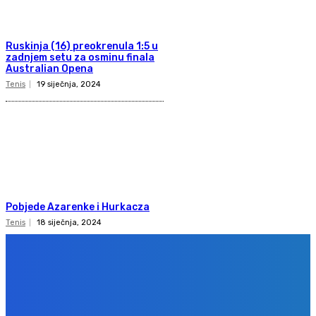
Ruskinja (16) preokrenula 1:5 u
zadnjem setu za osminu finala
Australian Opena
Tenis
19 siječnja, 2024
Pobjede Azarenke i Hurkacza
Tenis
18 siječnja, 2024
Copyright 2020
Gol.ba
Sva prava zadržana. Zabranjeno preuzimanje sadržaja bez dozvole
izdavača.
Design & development
BPStudio.at
IMPRESSUM
PRAVILA PRIVATNOSTI
KONTAKT