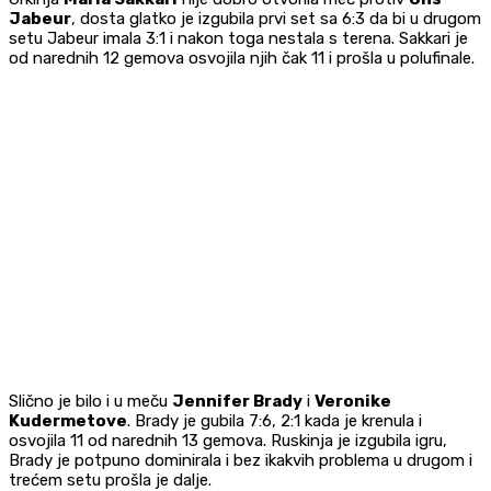
Jabeur
, dosta glatko je izgubila prvi set sa 6:3 da bi u drugom
setu Jabeur imala 3:1 i nakon toga nestala s terena. Sakkari je
od narednih 12 gemova osvojila njih čak 11 i prošla u polufinale.
Slično je bilo i u meču
Jennifer Brady
i
Veronike
Kudermetove
. Brady je gubila 7:6, 2:1 kada je krenula i
osvojila 11 od narednih 13 gemova. Ruskinja je izgubila igru,
Brady je potpuno dominirala i bez ikakvih problema u drugom i
trećem setu prošla je dalje.