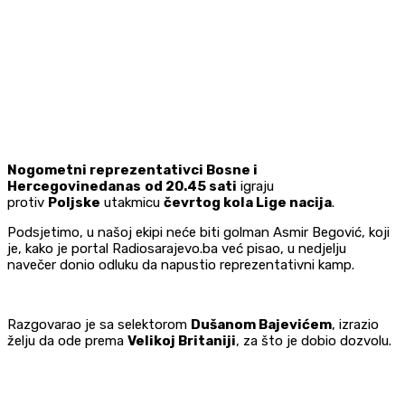
Nogometni reprezentativci Bosne i
Hercegovinedanas
od 20.45 sati
igraju
protiv
Poljske
utakmicu
čevrtog kola Lige nacija
.
Podsjetimo, u našoj ekipi neće biti golman Asmir Begović, koji
je, kako je portal Radiosarajevo.ba već pisao, u nedjelju
navečer donio odluku da napustio reprezentativni kamp.
Razgovarao je sa selektorom
Dušanom Bajevićem
, izrazio
želju da ode prema
Velikoj Britaniji
, za što je dobio dozvolu.