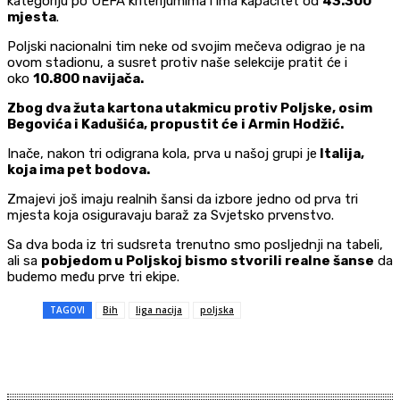
kategoriju po UEFA kriterijumima i ima kapacitet od
43.300
mjesta
.
Poljski nacionalni tim neke od svojim mečeva odigrao je na
ovom stadionu, a susret protiv naše selekcije pratit će i
oko
10.800 navijača.
Zbog dva žuta kartona utakmicu protiv Poljske, osim
Begovića i Kadušića, propustit će i Armin Hodžić.
Inače, nakon tri odigrana kola, prva u našoj grupi je
Italija,
koja ima pet bodova.
Zmajevi još imaju realnih šansi da izbore jedno od prva tri
mjesta koja osiguravaju baraž za Svjetsko prvenstvo.
Sa dva boda iz tri sudsreta trenutno smo posljednji na tabeli,
ali sa
pobjedom u Poljskoj bismo stvorili realne šanse
da
budemo među prve tri ekipe.
TAGOVI
Bih
liga nacija
poljska