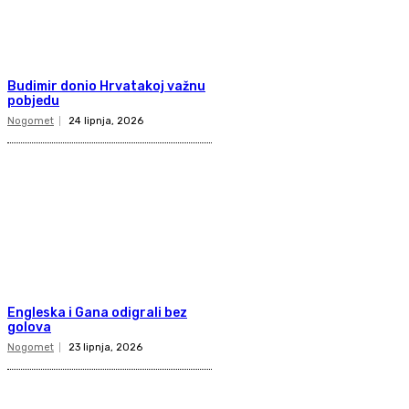
Budimir donio Hrvatakoj važnu
pobjedu
Nogomet
24 lipnja, 2026
Engleska i Gana odigrali bez
golova
Nogomet
23 lipnja, 2026