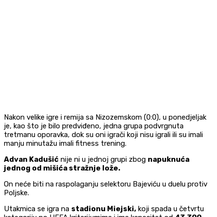
Nakon velike igre i remija sa Nizozemskom (0:0), u ponedjeljak
je, kao što je bilo predviđeno, jedna grupa podvrgnuta
tretmanu oporavka, dok su oni igrači koji nisu igrali ili su imali
manju minutažu imali fitness trening.
Advan Kadušić
nije ni u jednoj grupi zbog
napuknuća
jednog od mišića stražnje lože.
On neće biti na raspolaganju selektoru Bajeviću u duelu protiv
Poljske.
Utakmica se igra na
stadionu Miejski,
koji spada u četvrtu