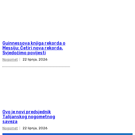
Guinnessova knjiga rekorda o
Messiju: Četiri nova rekorda.
Svjedočimo povijesti
Nogomet
22 lipnja, 2026
Ovo je novi predsjednik
Talijanskog nogometnog
saveza
Nogomet
22 lipnja, 2026