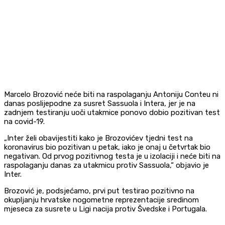
Marcelo Brozović neće biti na raspolaganju Antoniju Conteu ni
danas poslijepodne za susret Sassuola i Intera, jer je na
zadnjem testiranju uoči utakmice ponovo dobio pozitivan test
na covid-19.
„Inter želi obavijestiti kako je Brozovićev tjedni test na
koronavirus bio pozitivan u petak, iako je onaj u četvrtak bio
negativan. Od prvog pozitivnog testa je u izolaciji i neće biti na
raspolaganju danas za utakmicu protiv Sassuola,“ objavio je
Inter.
Brozović je, podsjećamo, prvi put testirao pozitivno na
okupljanju hrvatske nogometne reprezentacije sredinom
mjeseca za susrete u Ligi nacija protiv Švedske i Portugala.