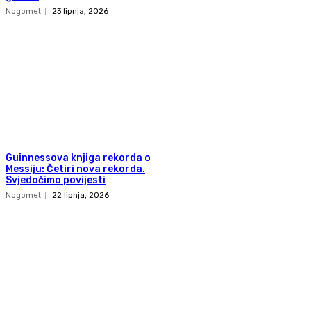
Nogomet
23 lipnja, 2026
Guinnessova knjiga rekorda o
Messiju: Četiri nova rekorda.
Svjedočimo povijesti
Nogomet
22 lipnja, 2026