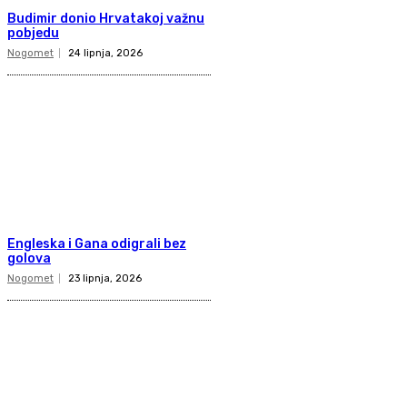
Budimir donio Hrvatakoj važnu
pobjedu
Nogomet
24 lipnja, 2026
Engleska i Gana odigrali bez
golova
Nogomet
23 lipnja, 2026