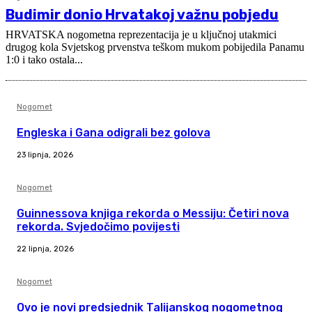
Budimir donio Hrvatakoj važnu pobjedu
HRVATSKA nogometna reprezentacija je u ključnoj utakmici
drugog kola Svjetskog prvenstva teškom mukom pobijedila Panamu
1:0 i tako ostala...
Nogomet
Engleska i Gana odigrali bez golova
23 lipnja, 2026
Nogomet
Guinnessova knjiga rekorda o Messiju: Četiri nova
rekorda. Svjedočimo povijesti
22 lipnja, 2026
Nogomet
Ovo je novi predsjednik Talijanskog nogometnog