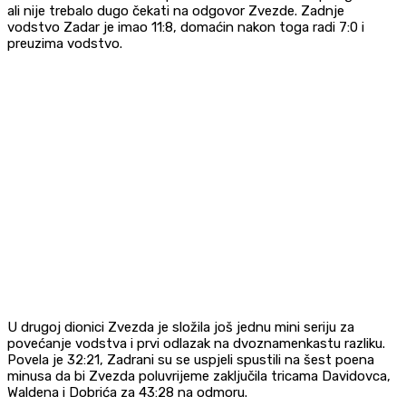
ali nije trebalo dugo čekati na odgovor Zvezde. Zadnje
vodstvo Zadar je imao 11:8, domaćin nakon toga radi 7:0 i
preuzima vodstvo.
U drugoj dionici Zvezda je složila još jednu mini seriju za
povećanje vodstva i prvi odlazak na dvoznamenkastu razliku.
Povela je 32:21, Zadrani su se uspjeli spustili na šest poena
minusa da bi Zvezda poluvrijeme zaključila tricama Davidovca,
Waldena i Dobrića za 43:28 na odmoru.