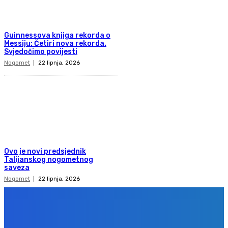
Guinnessova knjiga rekorda o
Messiju: Četiri nova rekorda.
Svjedočimo povijesti
Nogomet
22 lipnja, 2026
Ovo je novi predsjednik
Talijanskog nogometnog
saveza
Nogomet
22 lipnja, 2026
Copyright 2020
Gol.ba
Sva prava zadržana. Zabranjeno preuzimanje sadržaja bez dozvole
izdavača.
Design & development
BPStudio.at