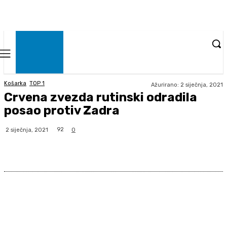
Košarka
TOP 1
Ažurirano:
2 siječnja, 2021
Crvena zvezda rutinski odradila
posao protiv Zadra
92
2 siječnja, 2021
0