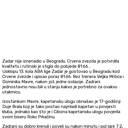
Zadar nije iznenadio u Beogradu. Crvena zvezda je potvrdila
kvalitetu i rutinski je stigla do pobjede 81:66…
Usklopu 13. kola ABA lige Zadar je gostovao u Beogradu kod
Crvene zvezde i upisao poraz 81:66. Bez trenera Veljka Mršića i
Dominika Mavre, nakon još jedne izolacije, Zadrani
jednostavno nisu bili u stanju kakvo je potrebno za ovakvu
utakmicu.
Izostankom Mavre, kapetansku ulogu obnašao je 17-godišnji
Duje Brala koji je tako postao najmlađi kapetan u povijesti
kluba, jednako kao što je i Cibona kapetansku ulogu povjerila
svom biseru Roku Prkačinu.
Zadrani su dobro krenuli i poveli su nakon minutu i pol igre 7:2,