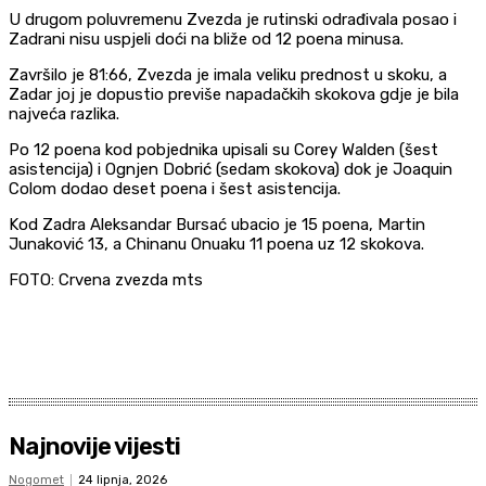
U drugom poluvremenu Zvezda je rutinski odrađivala posao i
Zadrani nisu uspjeli doći na bliže od 12 poena minusa.
Završilo je 81:66, Zvezda je imala veliku prednost u skoku, a
Zadar joj je dopustio previše napadačkih skokova gdje je bila
najveća razlika.
Po 12 poena kod pobjednika upisali su Corey Walden (šest
asistencija) i Ognjen Dobrić (sedam skokova) dok je Joaquin
Colom dodao deset poena i šest asistencija.
Kod Zadra Aleksandar Bursać ubacio je 15 poena, Martin
Junaković 13, a Chinanu Onuaku 11 poena uz 12 skokova.
FOTO: Crvena zvezda mts
Najnovije vijesti
Nogomet
24 lipnja, 2026