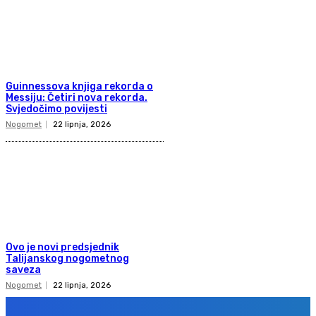
Guinnessova knjiga rekorda o
Messiju: Četiri nova rekorda.
Svjedočimo povijesti
Nogomet
22 lipnja, 2026
Ovo je novi predsjednik
Talijanskog nogometnog
saveza
Nogomet
22 lipnja, 2026