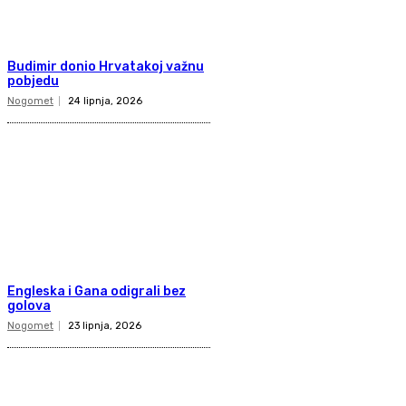
Budimir donio Hrvatakoj važnu
pobjedu
Nogomet
24 lipnja, 2026
Engleska i Gana odigrali bez
golova
Nogomet
23 lipnja, 2026