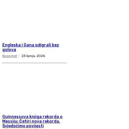
Engleska i Gana odigrali bez
golova
Nogomet
23 lipnja, 2026
Guinnessova knjiga rekorda o
Messiju: Četiri nova rekorda.
Svjedočimo povijesti