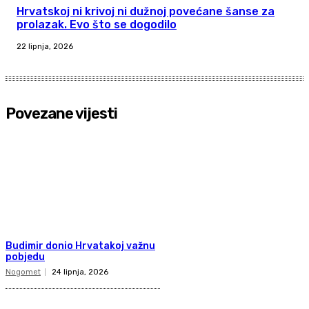
Hrvatskoj ni krivoj ni dužnoj povećane šanse za
prolazak. Evo što se dogodilo
22 lipnja, 2026
Povezane vijesti
Budimir donio Hrvatakoj važnu
pobjedu
Nogomet
24 lipnja, 2026