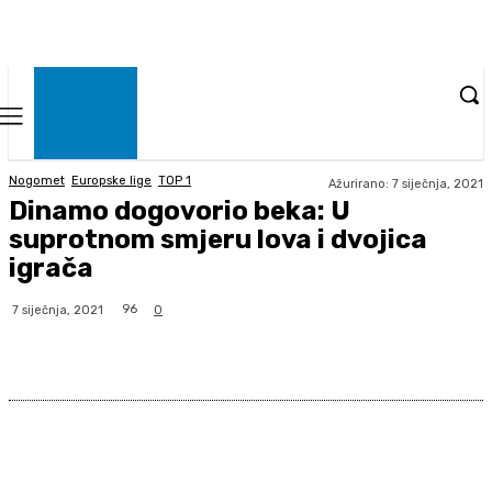
Nogomet
Europske lige
TOP 1
Ažurirano:
7 siječnja, 2021
Dinamo dogovorio beka: U
suprotnom smjeru lova i dvojica
igrača
96
7 siječnja, 2021
0