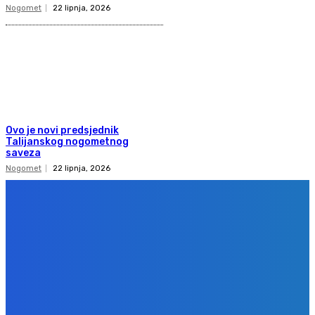
Nogomet
22 lipnja, 2026
Ovo je novi predsjednik
Talijanskog nogometnog
saveza
Nogomet
22 lipnja, 2026
Copyright 2020
Gol.ba
Sva prava zadržana. Zabranjeno preuzimanje sadržaja bez dozvole
izdavača.
Design & development
BPStudio.at
IMPRESSUM
PRAVILA PRIVATNOSTI
KONTAKT