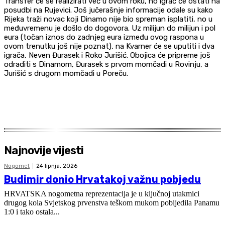
Transfer će se realizirati već u ovom roku, no igrač će ostati na
posudbi na Rujevici. Još jučerašnje informacije odale su kako
Rijeka traži novac koji Dinamo nije bio spreman isplatiti, no u
međuvremenu je došlo do dogovora. Uz milijun do milijun i pol
eura (točan iznos do zadnjeg eura između ovog raspona u
ovom trenutku još nije poznat), na Kvarner će se uputiti i dva
igrača, Neven Đurasek i Roko Jurišić. Obojica će pripreme još
odraditi s Dinamom, Đurasek s prvom momčadi u Rovinju, a
Jurišić s drugom momčadi u Poreču.
Najnovije vijesti
Nogomet
24 lipnja, 2026
Budimir donio Hrvatakoj važnu pobjedu
HRVATSKA nogometna reprezentacija je u ključnoj utakmici
drugog kola Svjetskog prvenstva teškom mukom pobijedila Panamu
1:0 i tako ostala...