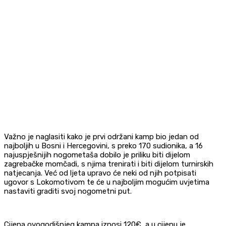
Važno je naglasiti kako je prvi održani kamp bio jedan od
najboljih u Bosni i Hercegovini, s preko 170 sudionika, a 16
najuspješnijih nogometaša dobilo je priliku biti dijelom
zagrebačke momčadi, s njima trenirati i biti dijelom turnirskih
natjecanja. Već od ljeta upravo će neki od njih potpisati
ugovor s Lokomotivom te će u najboljim mogućim uvjetima
nastaviti graditi svoj nogometni put.
Cijena ovogodišnjeg kampa iznosi 120€, a u cijenu je