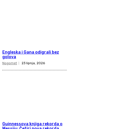
Engleska i Gana odigrali bez
golova
Nogomet
23 lipnja, 2026
Guinnessova knjiga rekorda o
Messiju: Četiri nova rekorda.