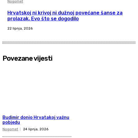
Nogomet
Hrvatskoj ni krivoj ni dužnoj povećane šanse za
prolazak. Evo što se dogodilo
22 lipnja, 2026
Povezane vijesti
Budimir donio Hrvatakoj važnu
pobjedu
Nogomet
24 lipnja, 2026