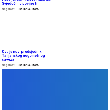
Svjedočimo povijesti
Nogomet
22 lipnja, 2026
Ovo je novi predsjednik
Talijanskog nogometnog
saveza
Nogomet
22 lipnja, 2026
Copyright 2020
Gol.ba
Sva prava zadržana. Zabranjeno preuzimanje sadržaja bez dozvole
izdavača.
Design & development
BPStudio.at
IMPRESSUM
PRAVILA PRIVATNOSTI
KONTAKT