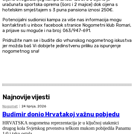
uračunata sportska oprema (šorc i 2 majice) dok cijena s
hotelskim smještajem s 3 puna pansiona iznosi 250€.
Potencijalni sudionici kampa za više nas informacija mogu
kontaktirati u inbox facebook stranice Nogometni klub Romari,
a prijave su moguće i na broj: 063/947-691.
Pridružite nam se i budite dio vrhunskog nogometnog iskustva
jer možda baš Vi dobijete jedinstvenu priliku za ispunjenje
nogometnog sna!
Najnovije vijesti
Nogomet
24 lipnja, 2026
Budimir donio Hrvatakoj važnu pobjedu
HRVATSKA nogometna reprezentacija je u ključnoj utakmici
drugog kola Svjetskog prvenstva teškom mukom pobijedila Panamu
1:0 i tako ostala...