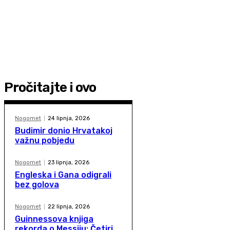
Pročitajte i ovo
Nogomet
24 lipnja, 2026
Budimir donio Hrvatakoj
važnu pobjedu
Nogomet
23 lipnja, 2026
Engleska i Gana odigrali
bez golova
Nogomet
22 lipnja, 2026
Guinnessova knjiga
rekorda o Messiju: Četiri