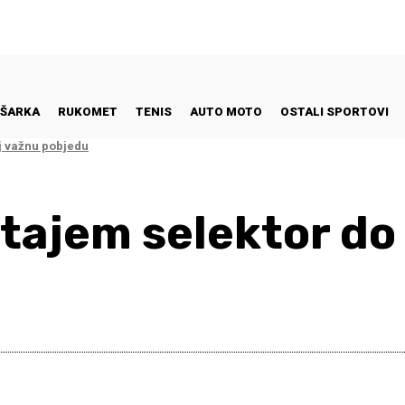
ŠARKA
RUKOMET
TENIS
AUTO MOTO
OSTALI SPORTOVI
j važnu pobjedu
stajem selektor d