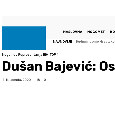
Subota, 8 kolovoza, 2026
NASLOVNA
NOGOMET
KO
NAJNOVIJE
Budimir donio Hrvatako
Nogomet
Reprezentacija BiH
TOP 1
Dušan Bajević: O
118
11 listopada, 2020
0