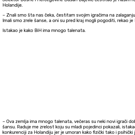
Holandije.
– Znali smo šta nas čeka, čestitam svojim igračima na zalaganju i i
Imali smo zrele šanse, a oni su pred kraj mogli pogoditi, rekao j
Istakao je kako BiH ima mnogo talenata.
– Ova zemlja ima mnogo talenata, večeras su neki novi igrači dob
šansu. Raduje me zrelost koju su mladi pojedinci pokazali, istakao
konkurenciji za Holandiju jer je umoran kako fizički tako i psihički