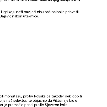
gri koju naši navijači nisu baš najbolje prihvatili.
e Bajević nakon utakmice.
ili monutažu, protiv Poljske će također neki dobiti
 je naš selektor, te objasnio da Višća nije bio u
 jer je promašio penal protiv Sjeverne Irske.