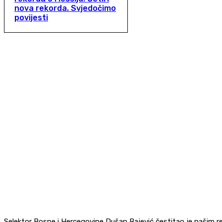
nova rekorda. Svjedočimo
povijesti
Selektor Bosne i Hercegovine Dušan Bajević čestitao je našim r