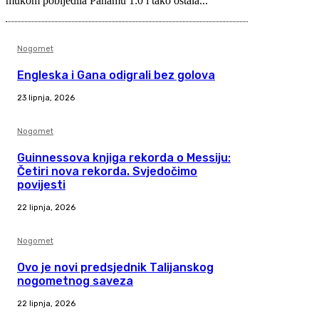
mukom pobijedila Panamu 1:0 i tako ostala...
Nogomet
Engleska i Gana odigrali bez golova
23 lipnja, 2026
Nogomet
Guinnessova knjiga rekorda o Messiju:
Četiri nova rekorda. Svjedočimo
povijesti
22 lipnja, 2026
Nogomet
Ovo je novi predsjednik Talijanskog
nogometnog saveza
22 lipnja, 2026