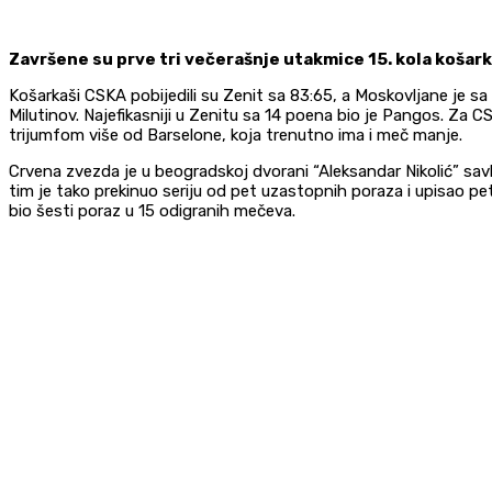
Završene su prve tri večerašnje utakmice 15. kola košark
Košarkaši CSKA pobijedili su Zenit sa 83:65, a Moskovljane je 
Milutinov. Najefikasniji u Zenitu sa 14 poena bio je Pangos. Za CSK
trijumfom više od Barselone, koja trenutno ima i meč manje.
Crvena zvezda je u beogradskoj dvorani “Aleksandar Nikolić” sav
tim je tako prekinuo seriju od pet uzastopnih poraza i upisao pe
bio šesti poraz u 15 odigranih mečeva.