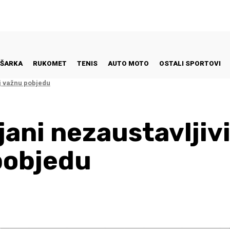
ŠARKA
RUKOMET
TENIS
AUTO MOTO
OSTALI SPORTOVI
j važnu pobjedu
jani nezaustavljiv
pobjedu