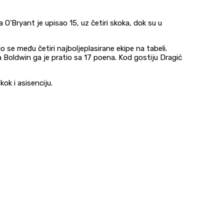
a O’Bryant je upisao 15, uz četiri skoka, dok su u
 se među četiri najboljeplasirane ekipe na tabeli.
 Boldwin ga je pratio sa 17 poena. Kod gostiju Dragić
ok i asisenciju.