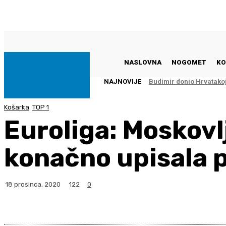
Četvrtak, 6 kolovoza, 2026
NASLOVNA
NOGOMET
KO
NAJNOVIJE
Budimir donio Hrvatako
Košarka
TOP 1
Euroliga: Moskovl
konačno upisala 
122
18 prosinca, 2020
0