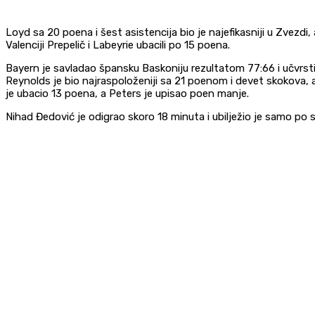
Loyd sa 20 poena i šest asistencija bio je najefikasniji u Zvezdi, 
Valenciji Prepelič i Labeyrie ubacili po 15 poena.
Bayern je savladao špansku Baskoniju rezultatom 77:66 i učvrstio
Reynolds je bio najraspoloženiji sa 21 poenom i devet skokova, a
je ubacio 13 poena, a Peters je upisao poen manje.
Nihad Đedović je odigrao skoro 18 minuta i ubilježio je samo po sk