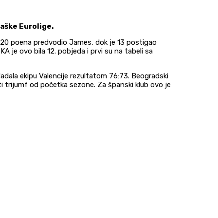
aške Eurolige.
sa 20 poena predvodio James, dok je 13 postigao
A je ovo bila 12. pobjeda i prvi su na tabeli sa
ladala ekipu Valencije rezultatom 76:73. Beogradski
ti trijumf od početka sezone. Za španski klub ovo je