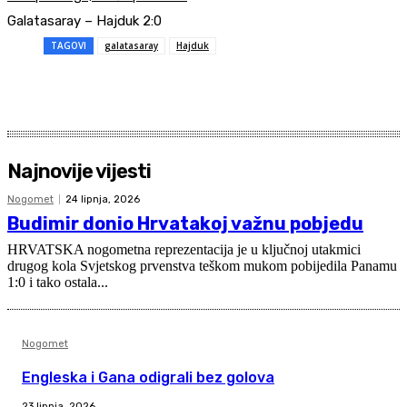
Galatasaray – Hajduk 2:0
TAGOVI
galatasaray
Hajduk
Najnovije vijesti
Nogomet
24 lipnja, 2026
Budimir donio Hrvatakoj važnu pobjedu
HRVATSKA nogometna reprezentacija je u ključnoj utakmici
drugog kola Svjetskog prvenstva teškom mukom pobijedila Panamu
1:0 i tako ostala...
Nogomet
Engleska i Gana odigrali bez golova
23 lipnja, 2026