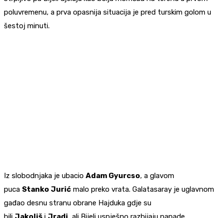
poluvremenu, a prva opasnija situacija je pred turskim golom u
šestoj minuti.
Iz slobodnjaka je ubacio
Adam Gyurcso
, a glavom
puca
Stanko Jurić
malo preko vrata. Galatasaray je uglavnom
gađao desnu stranu obrane Hajduka gdje su
bili
Jakoliš
i
Jradi
, ali Bijeli uspješno razbijaju napade.