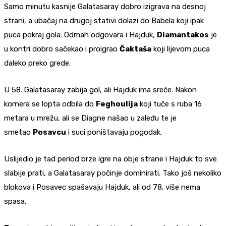
Samo minutu kasnije Galatasaray dobro izigrava na desnoj
strani, a ubačaj na drugoj stativi dolazi do Babela koji ipak
puca pokraj gola. Odmah odgovara i Hajduk,
Diamantakos
je
u kontri dobro sačekao i proigrao
Čaktaša
koji lijevom puca
daleko preko grede.
U 58. Galatasaray zabija gol, ali Hajduk ima sreće. Nakon
kornera se lopta odbila do
Feghoulija
koji tuče s ruba 16
metara u mrežu, ali se Diagne našao u zaleđu te je
smetao
Posavcu
i suci poništavaju pogodak.
Uslijedio je tad period brze igre na obje strane i Hajduk to sve
slabije prati, a Galatasaray počinje dominirati. Tako još nekoliko
blokova i Posavec spašavaju Hajduk, ali od 78. više nema
spasa.