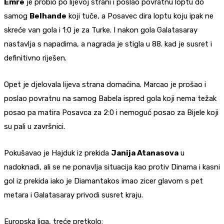
Emre
je probio po lijevoj strani i poslao povratnu loptu do
samog
Belhande
koji tuče, a Posavec dira loptu koju ipak ne
skreće van gola i 1:0 je za Turke. I nakon gola Galatasaray
nastavlja s napadima, a nagrada je stigla u 88. kad je susret i
definitivno riješen.
Opet je djelovala lijeva strana domaćina. Marcao je prošao i
poslao povratnu na samog Babela ispred gola koji nema težak
posao pa matira Posavca za 2:0 i nemoguć posao za Bijele koji
su pali u završnici.
Pokušavao je Hajduk iz prekida
Janija Atanasova
u
nadoknadi, ali se ne ponavlja situacija kao protiv Dinama i kasni
gol iz prekida iako je Diamantakos imao zicer glavom s pet
metara i Galatasaray privodi susret kraju.
Europska liga, treće pretkolo: