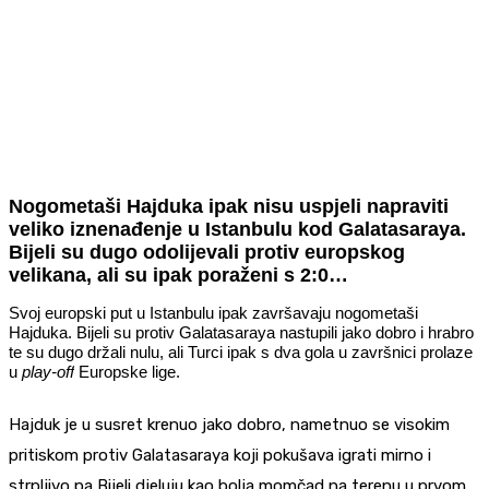
Nogometaši Hajduka ipak nisu uspjeli napraviti
veliko iznenađenje u Istanbulu kod Galatasaraya.
Bijeli su dugo odolijevali protiv europskog
velikana, ali su ipak poraženi s 2:0…
Svoj europski put u Istanbulu ipak završavaju nogometaši
Hajduka. Bijeli su protiv Galatasaraya nastupili jako dobro i hrabro
te su dugo držali nulu, ali Turci ipak s dva gola u završnici prolaze
u
play-off
Europske lige.
Hajduk je u susret krenuo jako dobro, nametnuo se visokim
pritiskom protiv Galatasaraya koji pokušava igrati mirno i
strpljivo pa Bijeli djeluju kao bolja momčad na terenu u prvom