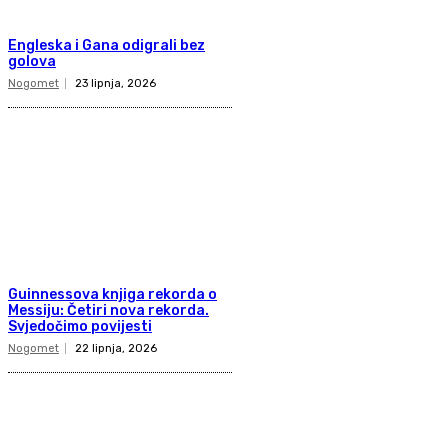
Engleska i Gana odigrali bez
golova
Nogomet
23 lipnja, 2026
Guinnessova knjiga rekorda o
Messiju: Četiri nova rekorda.
Svjedočimo povijesti
Nogomet
22 lipnja, 2026