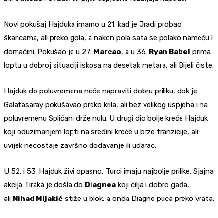
Novi pokušaj Hajduka imamo u 21. kad je Jradi probao
škaricama, ali preko gola, a nakon pola sata se polako nameću i
domaćini. Pokušao je u 27.
Marcao
, a u 36.
Ryan Babel
prima
loptu u dobroj situaciji iskosa na desetak metara, ali Bijeli čiste.
Hajduk do poluvremena neće napraviti dobru priliku, dok je
Galatasaray pokušavao preko krila, ali bez velikog uspjeha i na
poluvremenu Splićani drže nulu. U drugi dio bolje kreće Hajduk
koji oduzimanjem lopti na sredini kreće u brze tranzicije, ali
uvijek nedostaje završno dodavanje ili udarac.
U 52. i 53. Hajduk živi opasno, Turci imaju najbolje prilike. Sjajna
akcija Tiraka je došla do
Diagnea
koji cilja i dobro gađa,
ali
Nihad Mijakić
stiže u blok, a onda Diagne puca preko vrata.