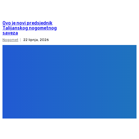
Ovo je novi predsjednik
Talijanskog nogometnog
saveza
Nogomet
22 lipnja, 2026
Copyright 2020
Gol.ba
Sva prava zadržana. Zabranjeno preuzimanje sadržaja bez dozvole
izdavača.
Design & development
BPStudio.at
IMPRESSUM
PRAVILA PRIVATNOSTI
KONTAKT