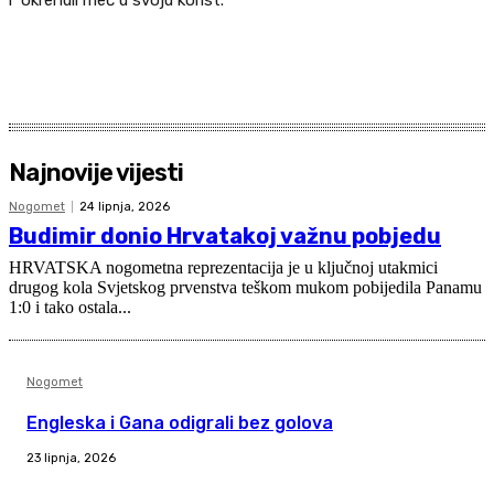
i okrenuli meč u svoju korist.
Najnovije vijesti
Nogomet
24 lipnja, 2026
Budimir donio Hrvatakoj važnu pobjedu
HRVATSKA nogometna reprezentacija je u ključnoj utakmici
drugog kola Svjetskog prvenstva teškom mukom pobijedila Panamu
1:0 i tako ostala...
Nogomet
Engleska i Gana odigrali bez golova
23 lipnja, 2026