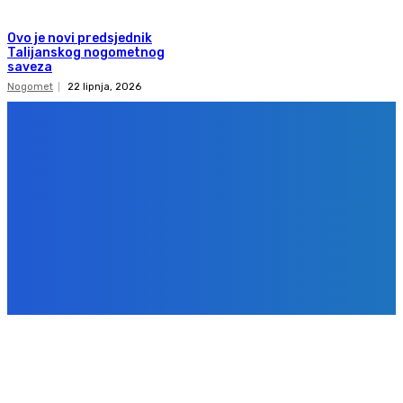
Ovo je novi predsjednik
Talijanskog nogometnog
saveza
Nogomet
22 lipnja, 2026
Copyright 2020
Gol.ba
Sva prava zadržana. Zabranjeno preuzimanje sadržaja bez dozvole
izdavača.
Design & development
BPStudio.at
IMPRESSUM
PRAVILA PRIVATNOSTI
KONTAKT