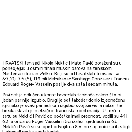
HRVATSKI tenisači Nikola Mektić i Mate Pavić poraženi su u
ponedjeljak u osmini finala muških parova na teniskom
Mastersu u Indian Wellsu. Bolji su od hrvatskih tenisača sa
6:7(10), 7:6 (5), 11:9 bili Meksikanac Santiago Gonzalez i Francuz
Edouard Roger- Vasselin poslije dva sata i sedam minuta.
Prvi set je odlučen u korist hrvatskih tenisača nakon što ni
jedan par nije izgubio. Drugi je set također donio izjednačenu
igru iako je svaki par jednom izgubio svoj servis, a nakon tie
breaka slavila je meksičko-francuska kombinacija. U trećem
setu su Mektić i Pavić od početka imali prednost, vodili su 4:1 i
6:3, a onda su Roger Vasselin i Gonzalez izjednačili na 6:6.
Mektić i Pavić su se opet odvojili na 8:6, no suparnici su ih stigli