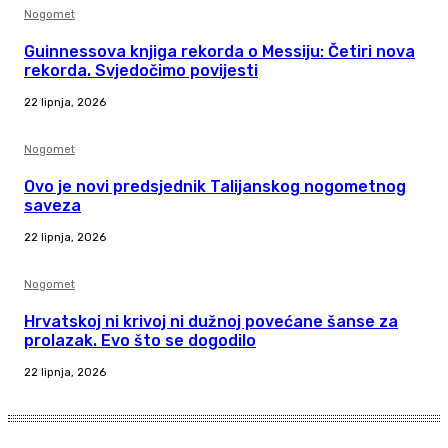
Nogomet
Guinnessova knjiga rekorda o Messiju: Četiri nova
rekorda. Svjedočimo povijesti
22 lipnja, 2026
Nogomet
Ovo je novi predsjednik Talijanskog nogometnog
saveza
22 lipnja, 2026
Nogomet
Hrvatskoj ni krivoj ni dužnoj povećane šanse za
prolazak. Evo što se dogodilo
22 lipnja, 2026