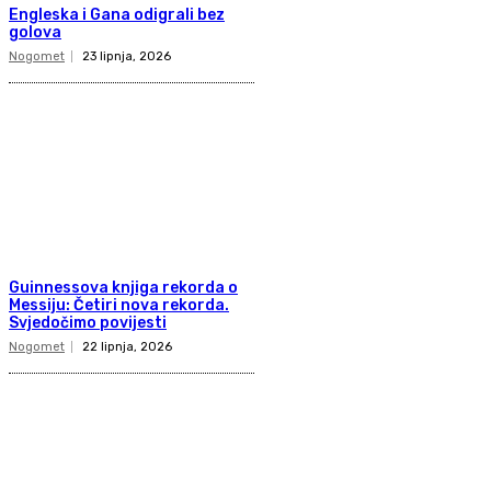
Engleska i Gana odigrali bez
golova
Nogomet
23 lipnja, 2026
Guinnessova knjiga rekorda o
Messiju: Četiri nova rekorda.
Svjedočimo povijesti
Nogomet
22 lipnja, 2026