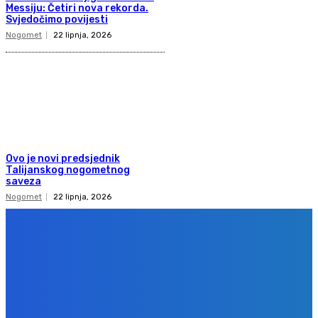
Messiju: Četiri nova rekorda.
Svjedočimo povijesti
Nogomet
22 lipnja, 2026
Ovo je novi predsjednik
Talijanskog nogometnog
saveza
Nogomet
22 lipnja, 2026
Copyright 2020
Gol.ba
Sva prava zadržana. Zabranjeno preuzimanje sadržaja bez dozvole
izdavača.
Design & development
BPStudio.at
IMPRESSUM
PRAVILA PRIVATNOSTI
KONTAKT