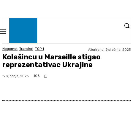
Nogomet
Transferi
TOP 1
Ažurirano:
9 siječnja, 2023
Kolašincu u Marseille stigao
reprezentativac Ukrajine
108
9 siječnja, 2023
0