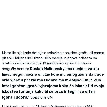
Marseille nije iznio detalje o uslovima posudbe igrača, ali prema
pisanju talijanskih i francuskih medija, njegova odšteta na
isteku sezone iznosit će 10 miliona eura plus tri miliona
Ruslan Malinovsky ima nevjerovatnu
mogućih bonusa.
lijevu nogu, moćno oružje koje mu omogućuje da bude
vrlo vješt u prekidima i udarcima iz daljine. On je vrlo
inteligentan igrač i vjerujemo kako će iskoristiti svoje
iskustvo i znanje kako bi se brzo integrirao u tim
Igora Tudora,”
objavio je OM.
U tri i pol sezone za Atalantu Malinovsky je odigrao 143