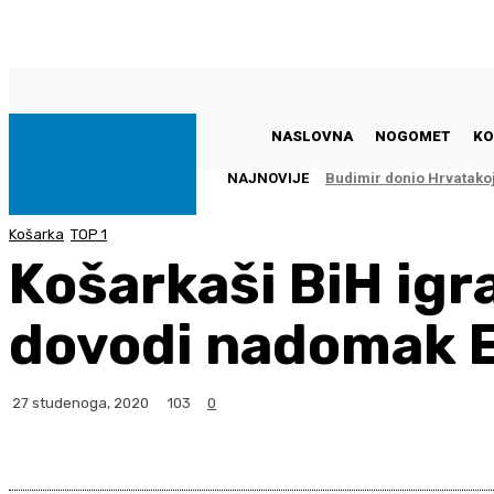
Subota, 8 kolovoza, 2026
NASLOVNA
NOGOMET
KO
NAJNOVIJE
Budimir donio Hrvatako
Košarka
TOP 1
Košarkaši BiH igr
dovodi nadomak 
103
27 studenoga, 2020
0