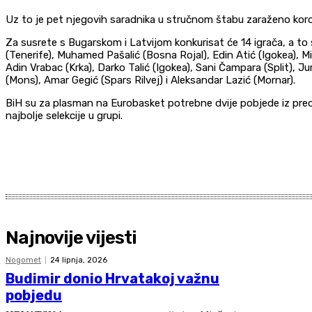
Uz to je pet njegovih saradnika u stručnom štabu zaraženo kor
Za susrete s Bugarskom i Latvijom konkurisat će 14 igrača, a t
(Tenerife), Muhamed Pašalić (Bosna Rojal), Edin Atić (Igokea), Mi
Adin Vrabac (Krka), Darko Talić (Igokea), Sani Čampara (Split), Ju
(Mons), Amar Gegić (Spars Rilvej) i Aleksandar Lazić (Mornar).
BiH su za plasman na Eurobasket potrebne dvije pobjede iz preos
najbolje selekcije u grupi.
Najnovije vijesti
Nogomet
24 lipnja, 2026
Budimir donio Hrvatakoj važnu
pobjedu