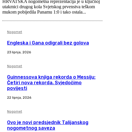
HRVATSKA nogometna reprezentacija je u ključnoj
utakmici drugog kola Svjetskog prvenstva teškom
mukom pobijedila Panamu 1:0 i tako ostala...
Nogomet
Engleska i Gana odigrali bez golova
23 lipnja, 2026
Nogomet
Guinnessova knjiga rekorda o Messiju:
Četiri nova rekorda. Svjedočimo
povijesti
22 lipnja, 2026
Nogomet
Ovo je novi predsjednik Talijanskog
nogometnog saveza