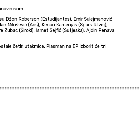
onavirusom.
o su Džon Roberson (Estudijantes), Emir Sulejmanović
lan Milošević (Aris), Kenan Kamenjaš (Spars Rilvej),
re Zubac (Široki), Ismet Sejfić (Sutjeska), Ajdin Penava
tale četiri utakmice. Plasman na EP izborit će tri