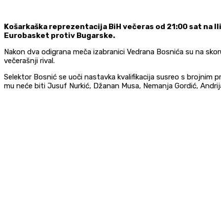
Košarkaška reprezentacija BiH večeras od 21:00 sat na Ilid
Eurobasket protiv Bugarske.
Nakon dva odigrana meča izabranici Vedrana Bosnića su na skoru 
večerašnji rival.
Selektor Bosnić se uoči nastavka kvalifikacija susreo s brojnim
mu neće biti Jusuf Nurkić, Džanan Musa, Nemanja Gordić, Andrija 