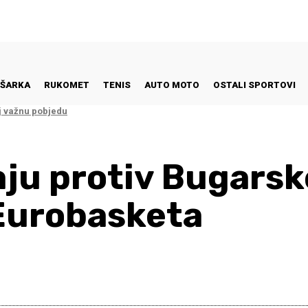
ŠARKA
RUKOMET
TENIS
AUTO MOTO
OSTALI SPORTOVI
j važnu pobjedu
aju protiv Bugarsk
Eurobasketa