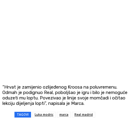
“Hrvat je zamijenio ozlijeđenog Kroosa na poluvremenu.
Odmah je podignuo Real, poboljšao je igru i bilo je nemoguće
oduzeti mu loptu. Povezivao je linije svoje momčadi i očitao
lekciju dijeljenja lopti”, napisala je Marca.
TAGOVI
Luka modric
marca
Real madrid