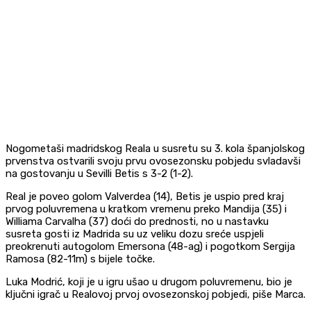
Nogometaši madridskog Reala u susretu su 3. kola španjolskog
prvenstva ostvarili svoju prvu ovosezonsku pobjedu svladavši
na gostovanju u Sevilli Betis s 3-2 (1-2).
Real je poveo golom Valverdea (14), Betis je uspio pred kraj
prvog poluvremena u kratkom vremenu preko Mandija (35) i
Williama Carvalha (37) doći do prednosti, no u nastavku
susreta gosti iz Madrida su uz veliku dozu sreće uspjeli
preokrenuti autogolom Emersona (48-ag) i pogotkom Sergija
Ramosa (82-11m) s bijele točke.
Luka Modrić, koji je u igru ušao u drugom poluvremenu, bio je
ključni igrač u Realovoj prvoj ovosezonskoj pobjedi, piše Marca.