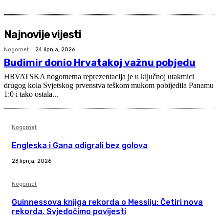
Najnovije vijesti
Nogomet
24 lipnja, 2026
Budimir donio Hrvatakoj važnu pobjedu
HRVATSKA nogometna reprezentacija je u ključnoj utakmici
drugog kola Svjetskog prvenstva teškom mukom pobijedila Panamu
1:0 i tako ostala...
Nogomet
Engleska i Gana odigrali bez golova
23 lipnja, 2026
Nogomet
Guinnessova knjiga rekorda o Messiju: Četiri nova
rekorda. Svjedočimo povijesti