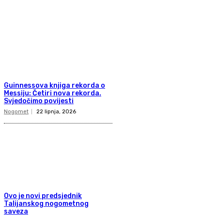
Guinnessova knjiga rekorda o
Messiju: Četiri nova rekorda.
Svjedočimo povijesti
Nogomet
22 lipnja, 2026
Ovo je novi predsjednik
Talijanskog nogometnog
saveza