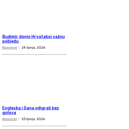
Budimir donio Hrvatakoj važnu
pobjedu
Nogomet
24 lipnja, 2026
Engleska i Gana odigrali bez
golova
Nogomet
23 lipnja, 2026