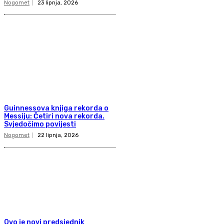
Nogomet
23 lipnja, 2026
Guinnessova knjiga rekorda o
Messiju: Četiri nova rekorda.
Svjedočimo povijesti
Nogomet
22 lipnja, 2026
Ovo je novi predsjednik