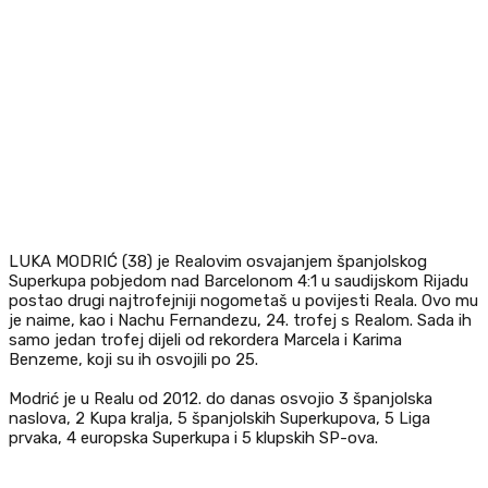
LUKA MODRIĆ (38) je Realovim osvajanjem španjolskog
Superkupa pobjedom nad Barcelonom 4:1 u saudijskom Rijadu
postao drugi najtrofejniji nogometaš u povijesti Reala. Ovo mu
je naime, kao i Nachu Fernandezu, 24. trofej s Realom. Sada ih
samo jedan trofej dijeli od rekordera Marcela i Karima
Benzeme, koji su ih osvojili po 25.
Modrić je u Realu od 2012. do danas osvojio 3 španjolska
naslova, 2 Kupa kralja, 5 španjolskih Superkupova, 5 Liga
prvaka, 4 europska Superkupa i 5 klupskih SP-ova.