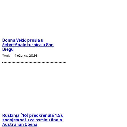
Donna Vekić prošla u
četvrtfinale turnira u San
Diegu
Tenis
1 ožujka, 2024
Ruskinja (16) preokrenula 1:5 u
zadnjem setu za osminu finala
Australian Opena