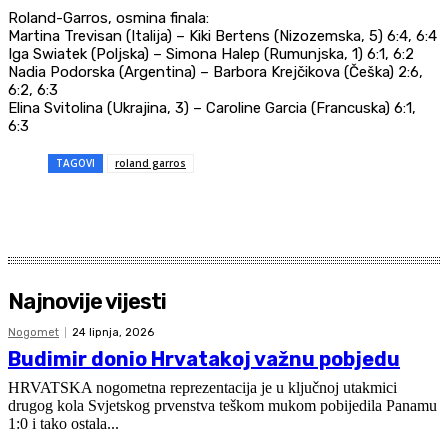
Roland-Garros, osmina finala:
Martina Trevisan (Italija) – Kiki Bertens (Nizozemska, 5) 6:4, 6:4
Iga Swiatek (Poljska) – Simona Halep (Rumunjska, 1) 6:1, 6:2
Nadia Podorska (Argentina) – Barbora Krejčikova (Češka) 2:6,
6:2, 6:3
Elina Svitolina (Ukrajina, 3) – Caroline Garcia (Francuska) 6:1,
6:3
TAGOVI
roland garros
Najnovije vijesti
Nogomet
24 lipnja, 2026
Budimir donio Hrvatakoj važnu pobjedu
HRVATSKA nogometna reprezentacija je u ključnoj utakmici
drugog kola Svjetskog prvenstva teškom mukom pobijedila Panamu
1:0 i tako ostala...