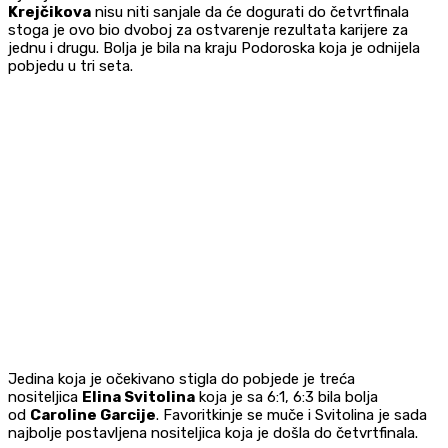
Krejčikova
nisu niti sanjale da će dogurati do četvrtfinala
stoga je ovo bio dvoboj za ostvarenje rezultata karijere za
jednu i drugu. Bolja je bila na kraju Podoroska koja je odnijela
pobjedu u tri seta.
Jedina koja je očekivano stigla do pobjede je treća
nositeljica
Elina Svitolina
koja je sa 6:1, 6:3 bila bolja
od
Caroline Garcije
. Favoritkinje se muče i Svitolina je sada
najbolje postavljena nositeljica koja je došla do četvrtfinala.