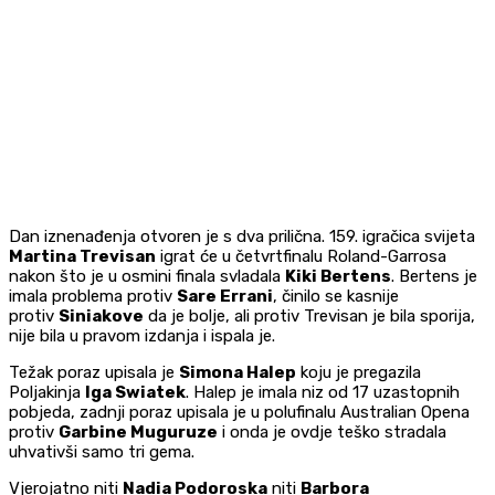
Dan iznenađenja otvoren je s dva prilična. 159. igračica svijeta
Martina Trevisan
igrat će u četvrtfinalu Roland-Garrosa
nakon što je u osmini finala svladala
Kiki Bertens
. Bertens je
imala problema protiv
Sare Errani
, činilo se kasnije
protiv
Siniakove
da je bolje, ali protiv Trevisan je bila sporija,
nije bila u pravom izdanja i ispala je.
Težak poraz upisala je
Simona Halep
koju je pregazila
Poljakinja
Iga Swiatek
. Halep je imala niz od 17 uzastopnih
pobjeda, zadnji poraz upisala je u polufinalu Australian Opena
protiv
Garbine Muguruze
i onda je ovdje teško stradala
uhvativši samo tri gema.
Vjerojatno niti
Nadia Podoroska
niti
Barbora