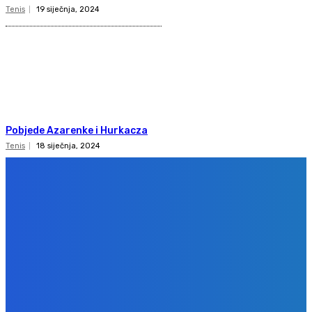
Tenis
19 siječnja, 2024
Pobjede Azarenke i Hurkacza
Tenis
18 siječnja, 2024
Copyright 2020
Gol.ba
Sva prava zadržana. Zabranjeno preuzimanje sadržaja bez dozvole
izdavača.
Design & development
BPStudio.at
IMPRESSUM
PRAVILA PRIVATNOSTI
KONTAKT