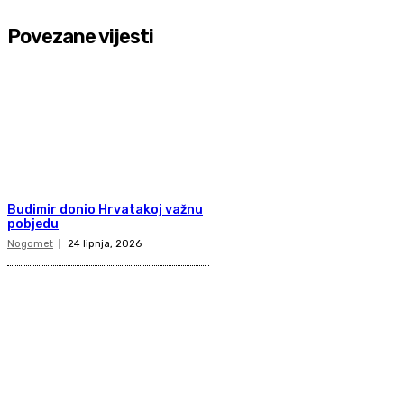
Povezane vijesti
Budimir donio Hrvatakoj važnu
pobjedu
Nogomet
24 lipnja, 2026