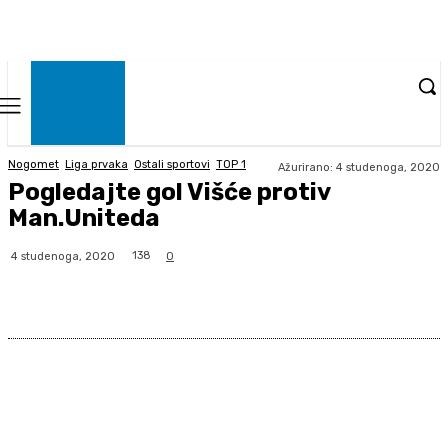
Nogomet
Liga prvaka
Ostali sportovi
TOP 1
Ažurirano:
4 studenoga, 2020
Pogledajte gol Višće protiv
Man.Uniteda
138
4 studenoga, 2020
0