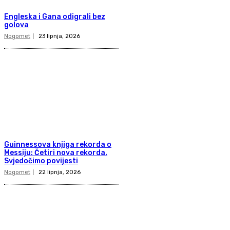
Engleska i Gana odigrali bez
golova
Nogomet
23 lipnja, 2026
Guinnessova knjiga rekorda o
Messiju: Četiri nova rekorda.
Svjedočimo povijesti
Nogomet
22 lipnja, 2026