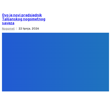
Ovo je novi predsjednik
Talijanskog nogometnog
saveza
Nogomet
22 lipnja, 2026
Copyright 2020
Gol.ba
Sva prava zadržana. Zabranjeno preuzimanje sadržaja bez dozvole
izdavača.
Design & development
BPStudio.at
IMPRESSUM
PRAVILA PRIVATNOSTI
KONTAKT