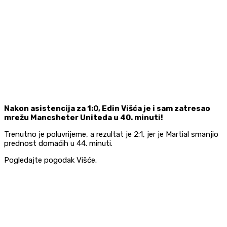
Nakon asistencija za 1:0, Edin Višća je i sam zatresao
mrežu Mancsheter Uniteda u 40. minuti!
Trenutno je poluvrijeme, a rezultat je 2:1, jer je Martial smanjio
prednost domaćih u 44. minuti.
Pogledajte pogodak Višće.