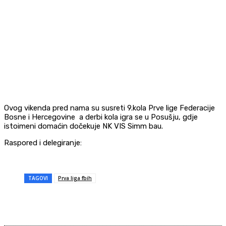
Ovog vikenda pred nama su susreti 9.kola Prve lige Federacije
Bosne i Hercegovine a derbi kola igra se u Posušju, gdje
istoimeni domaćin dočekuje NK VIS Simm bau.
Raspored i delegiranje:
TAGOVI
Prva liga fbih