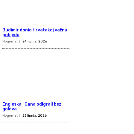
Budimir donio Hrvatakoj važnu
pobjedu
Nogomet
24 lipnja, 2026
Engleska i Gana odigrali bez
golova
Nogomet
23 lipnja, 2026