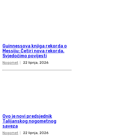
Guinnessova knjiga rekorda o
Messiju: Četiri nova rekorda.
Svjedočimo povijesti
Nogomet
22 lipnja, 2026
Ovo je novi predsjednik
Talijanskog nogometnog
saveza
Nogomet
22 lipnja, 2026