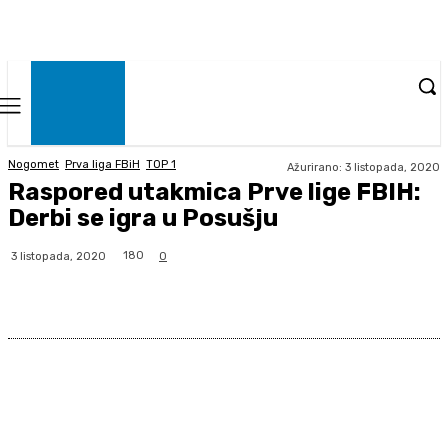
Nogomet
Prva liga FBiH
TOP 1
Ažurirano:
3 listopada, 2020
Raspored utakmica Prve lige FBIH:
Derbi se igra u Posušju
180
3 listopada, 2020
0