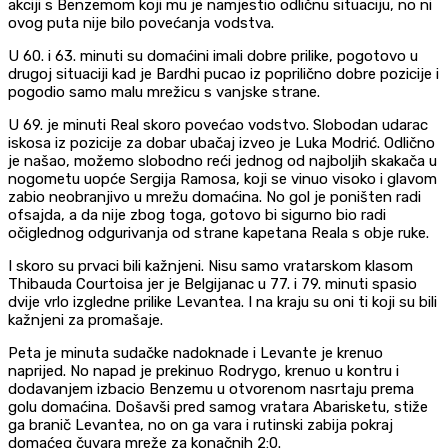
akciji s Benzemom koji mu je namjestio odličnu situaciju, no ni
ovog puta nije bilo povećanja vodstva.
U 60. i 63. minuti su domaćini imali dobre prilike, pogotovo u
drugoj situaciji kad je Bardhi pucao iz poprilično dobre pozicije i
pogodio samo malu mrežicu s vanjske strane.
U 69. je minuti Real skoro povećao vodstvo. Slobodan udarac
iskosa iz pozicije za dobar ubačaj izveo je Luka Modrić. Odlično
je našao, možemo slobodno reći jednog od najboljih skakača u
nogometu uopće Sergija Ramosa, koji se vinuo visoko i glavom
zabio neobranjivo u mrežu domaćina. No gol je poništen radi
ofsajda, a da nije zbog toga, gotovo bi sigurno bio radi
očiglednog odgurivanja od strane kapetana Reala s obje ruke.
I skoro su prvaci bili kažnjeni. Nisu samo vratarskom klasom
Thibauda Courtoisa jer je Belgijanac u 77. i 79. minuti spasio
dvije vrlo izgledne prilike Levantea. I na kraju su oni ti koji su bili
kažnjeni za promašaje.
Peta je minuta sudačke nadoknade i Levante je krenuo
naprijed. No napad je prekinuo Rodrygo, krenuo u kontru i
dodavanjem izbacio Benzemu u otvorenom nasrtaju prema
golu domaćina. Došavši pred samog vratara Abarisketu, stiže
ga branič Levantea, no on ga vara i rutinski zabija pokraj
domaćeg čuvara mreže za konačnih 2:0.