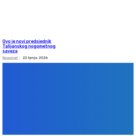
Ovo je novi predsjednik
Talijanskog nogometnog
saveza
Nogomet
22 lipnja, 2026
Copyright 2020
Gol.ba
Sva prava zadržana. Zabranjeno preuzimanje sadržaja bez dozvole
izdavača.
Design & development
BPStudio.at
IMPRESSUM
PRAVILA PRIVATNOSTI
KONTAKT