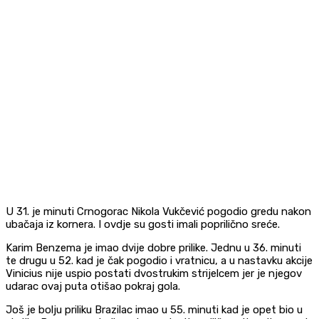
U 31. je minuti Crnogorac Nikola Vukčević pogodio gredu nakon
ubačaja iz kornera. I ovdje su gosti imali poprilično sreće.
Karim Benzema je imao dvije dobre prilike. Jednu u 36. minuti
te drugu u 52. kad je čak pogodio i vratnicu, a u nastavku akcije
Vinicius nije uspio postati dvostrukim strijelcem jer je njegov
udarac ovaj puta otišao pokraj gola.
Još je bolju priliku Brazilac imao u 55. minuti kad je opet bio u