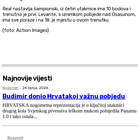
Real nastavlja šampionski, iz četiri utakmice ima 10 bodova i
trenutno je prvi. Levante, s iznimkom pobjede nad Osasunom,
ima sve poraze i na 18. je mjestu u ovom trenutku.
(foto: Action Images)
Najnovije vijesti
Nogomet
24 lipnja, 2026
Budimir donio Hrvatakoj važnu pobjedu
HRVATSKA nogometna reprezentacija je u ključnoj utakmici
drugog kola Svjetskog prvenstva teškom mukom pobijedila Panamu
1:0 i tako ostala...
Nogomet