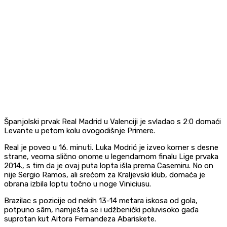
Španjolski prvak Real Madrid u Valenciji je svladao s 2:0 domaći
Levante u petom kolu ovogodišnje Primere.
Real je poveo u 16. minuti. Luka Modrić je izveo korner s desne
strane, veoma slično onome u legendarnom finalu Lige prvaka
2014., s tim da je ovaj puta lopta išla prema Casemiru. No on
nije Sergio Ramos, ali srećom za Kraljevski klub, domaća je
obrana izbila loptu točno u noge Viniciusu.
Brazilac s pozicije od nekih 13-14 metara iskosa od gola,
potpuno sâm, namješta se i udžbenički poluvisoko gađa
suprotan kut Aitora Fernandeza Abariskete.