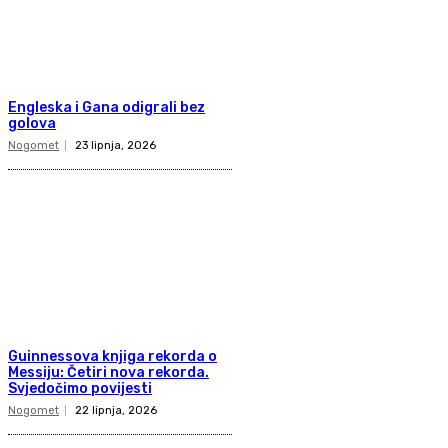
Engleska i Gana odigrali bez
golova
Nogomet
23 lipnja, 2026
Guinnessova knjiga rekorda o
Messiju: Četiri nova rekorda.
Svjedočimo povijesti
Nogomet
22 lipnja, 2026