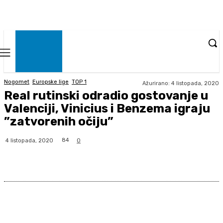
Nogomet
Europske lige
TOP 1
Ažurirano:
4 listopada, 2020
Real rutinski odradio gostovanje u
Valenciji, Vinicius i Benzema igraju
”zatvorenih očiju”
84
4 listopada, 2020
0