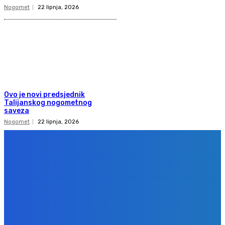
Nogomet
22 lipnja, 2026
Ovo je novi predsjednik
Talijanskog nogometnog
saveza
Nogomet
22 lipnja, 2026
Copyright 2020
Gol.ba
Sva prava zadržana. Zabranjeno preuzimanje sadržaja bez dozvole
izdavača.
Design & development
BPStudio.at
IMPRESSUM
PRAVILA PRIVATNOSTI
KONTAKT