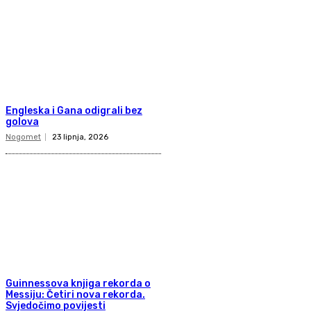
Engleska i Gana odigrali bez
golova
Nogomet
23 lipnja, 2026
Guinnessova knjiga rekorda o
Messiju: Četiri nova rekorda.
Svjedočimo povijesti