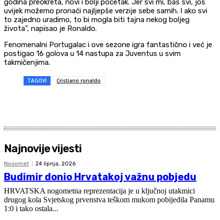
godina preokreta, novi i bolji početak. Jer svi mi, baš svi, još
uvijek možemo pronaći najljepše verzije sebe samih. I ako svi
to zajedno uradimo, to bi mogla biti tajna nekog boljeg
života”, napisao je Ronaldo.
Fenomenalni Portugalac i ove sezone igra fantastično i već je
postigao 16 golova u 14 nastupa za Juventus u svim
takmičenjima.
TAGOVI
Cristiano ronaldo
Najnovije vijesti
Nogomet
24 lipnja, 2026
Budimir donio Hrvatakoj važnu pobjedu
HRVATSKA nogometna reprezentacija je u ključnoj utakmici
drugog kola Svjetskog prvenstva teškom mukom pobijedila Panamu
1:0 i tako ostala...