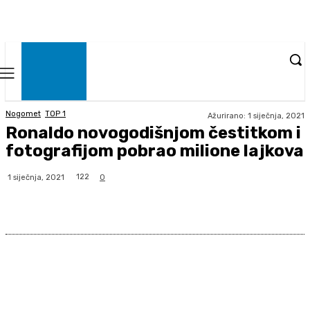
Nogomet
TOP 1
Ažurirano:
1 siječnja, 2021
Ronaldo novogodišnjom čestitkom i
fotografijom pobrao milione lajkova
122
1 siječnja, 2021
0