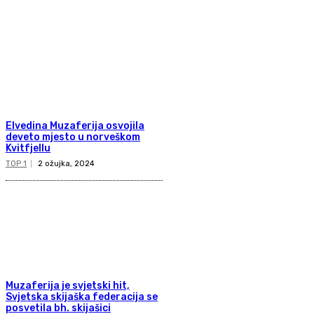
Elvedina Muzaferija osvojila
deveto mjesto u norveškom
Kvitfjellu
TOP 1
2 ožujka, 2024
Muzaferija je svjetski hit,
Svjetska skijaška federacija se
posvetila bh. skijašici