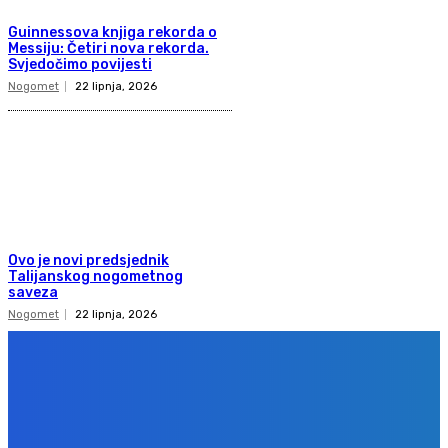
Guinnessova knjiga rekorda o
Messiju: Četiri nova rekorda.
Svjedočimo povijesti
Nogomet
22 lipnja, 2026
Ovo je novi predsjednik
Talijanskog nogometnog
saveza
Nogomet
22 lipnja, 2026
Copyright 2020
Gol.ba
Sva prava zadržana. Zabranjeno preuzimanje sadržaja bez dozvole
izdavača.
Design & development
BPStudio.at
IMPRESSUM
PRAVILA PRIVATNOSTI
KONTAKT