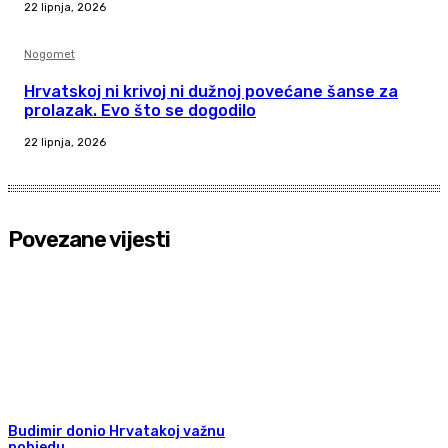
22 lipnja, 2026
Nogomet
Hrvatskoj ni krivoj ni dužnoj povećane šanse za
prolazak. Evo što se dogodilo
22 lipnja, 2026
Povezane vijesti
Budimir donio Hrvatakoj važnu
pobjedu