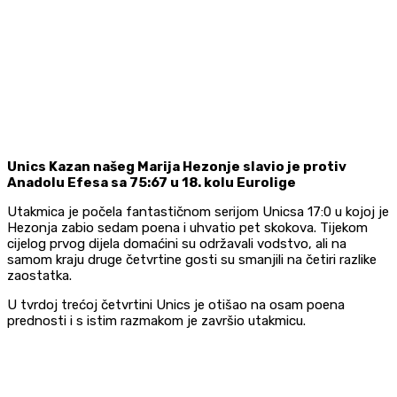
Unics Kazan našeg Marija Hezonje slavio je protiv
Anadolu Efesa sa 75:67 u 18. kolu Eurolige
Utakmica je počela fantastičnom serijom Unicsa 17:0 u kojoj je
Hezonja zabio sedam poena i uhvatio pet skokova. Tijekom
cijelog prvog dijela domaćini su održavali vodstvo, ali na
samom kraju druge četvrtine gosti su smanjili na četiri razlike
zaostatka.
U tvrdoj trećoj četvrtini Unics je otišao na osam poena
prednosti i s istim razmakom je završio utakmicu.