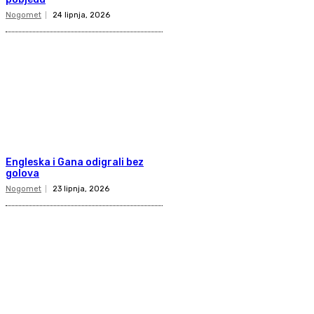
Nogomet
24 lipnja, 2026
Engleska i Gana odigrali bez
golova
Nogomet
23 lipnja, 2026