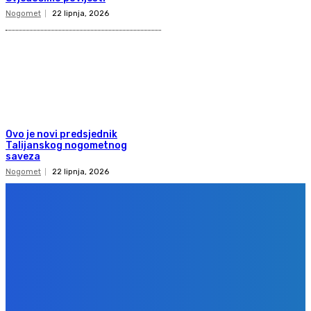
Nogomet
22 lipnja, 2026
Ovo je novi predsjednik
Talijanskog nogometnog
saveza
Nogomet
22 lipnja, 2026
Copyright 2020
Gol.ba
Sva prava zadržana. Zabranjeno preuzimanje sadržaja bez dozvole
izdavača.
Design & development
BPStudio.at
IMPRESSUM
PRAVILA PRIVATNOSTI
KONTAKT