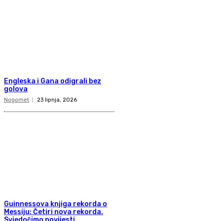
Engleska i Gana odigrali bez
golova
Nogomet
23 lipnja, 2026
Guinnessova knjiga rekorda o
Messiju: Četiri nova rekorda.
Svjedočimo povijesti