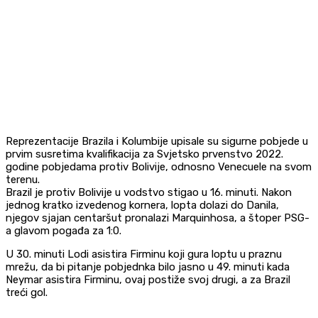
Reprezentacije Brazila i Kolumbije upisale su sigurne pobjede u
prvim susretima kvalifikacija za Svjetsko prvenstvo 2022.
godine pobjedama protiv Bolivije, odnosno Venecuele na svom
terenu.
Brazil je protiv Bolivije u vodstvo stigao u 16. minuti. Nakon
jednog kratko izvedenog kornera, lopta dolazi do Danila,
njegov sjajan centaršut pronalazi Marquinhosa, a štoper PSG-
a glavom pogađa za 1:0.
U 30. minuti Lodi asistira Firminu koji gura loptu u praznu
mrežu, da bi pitanje pobjednka bilo jasno u 49. minuti kada
Neymar asistira Firminu, ovaj postiže svoj drugi, a za Brazil
treći gol.