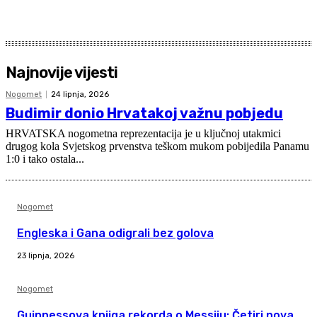
Najnovije vijesti
Nogomet
24 lipnja, 2026
Budimir donio Hrvatakoj važnu pobjedu
HRVATSKA nogometna reprezentacija je u ključnoj utakmici
drugog kola Svjetskog prvenstva teškom mukom pobijedila Panamu
1:0 i tako ostala...
Nogomet
Engleska i Gana odigrali bez golova
23 lipnja, 2026
Nogomet
Guinnessova knjiga rekorda o Messiju: Četiri nova