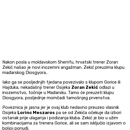
Nakon posla u moldavskom Sherrifu, hrvatski trener Zoran
Zekić našao je novi inozemni angažman. Zekić preuzima klupu
mađarskog Diosgyora…
Iako ga se posljednjih tjedana povezivalo s klupom Gorice ili
Hajduka, nekadašnji trener Osijeka
Zoran Zekić
odlazi u
inozemstvo, točnije u Mađarsku. Tamo će preuzeti klupu
Diosgyora, posljednje momčadi tamošnjeg prvenstva.
Poveznica je jasna jer je ovaj klub nedavno preuzeo vlasnik
Osijeka
Lorinc Meszaros
pa se od Zekića očekuje da izbori
ostanak prije ulaganja i podizanja kluba. Zekić je bio u užim
kombinacijama za trenera Gorice, ali se sam isključio izjavom o
boljoj ponudi.