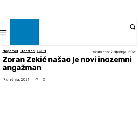
Nogomet
Transferi
TOP 1
Ažurirano:
7 siječnja, 2021
Zoran Zekić našao je novi inozemni
angažman
91
7 siječnja, 2021
0