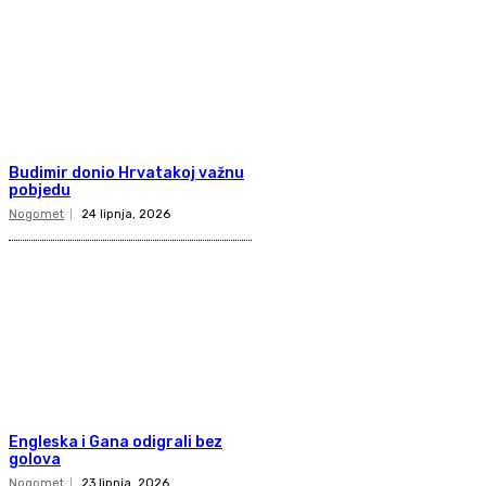
Budimir donio Hrvatakoj važnu
pobjedu
Nogomet
24 lipnja, 2026
Engleska i Gana odigrali bez
golova
Nogomet
23 lipnja, 2026