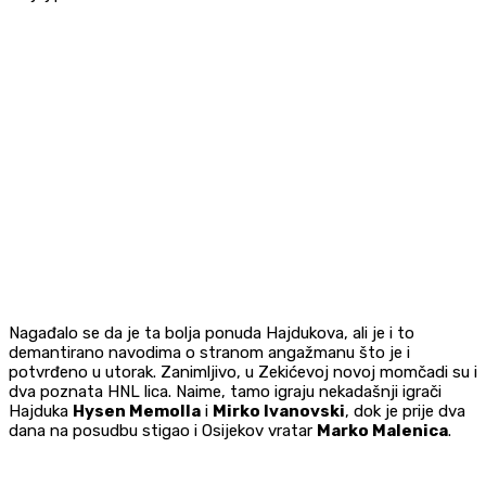
Nagađalo se da je ta bolja ponuda Hajdukova, ali je i to
demantirano navodima o stranom angažmanu što je i
potvrđeno u utorak. Zanimljivo, u Zekićevoj novoj momčadi su i
dva poznata HNL lica. Naime, tamo igraju nekadašnji igrači
Hajduka
Hysen Memolla
i
Mirko Ivanovski
, dok je prije dva
dana na posudbu stigao i Osijekov vratar
Marko Malenica
.