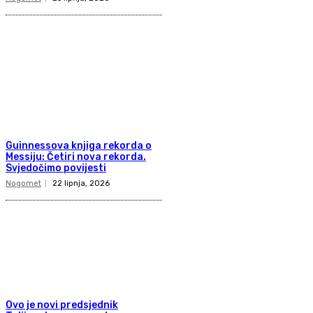
Guinnessova knjiga rekorda o
Messiju: Četiri nova rekorda.
Svjedočimo povijesti
Nogomet
22 lipnja, 2026
Ovo je novi predsjednik