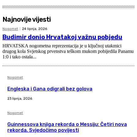
Najnovije vijesti
Nogomet
24 lipnja, 2026
Budimir donio Hrvatakoj važnu pobjedu
HRVATSKA nogometna reprezentacija je u ključnoj utakmici
drugog kola Svjetskog prvenstva teškom mukom pobijedila Panamu
1:0 i tako ostala...
Nogomet
Engleska i Gana odigrali bez golova
23 lipnja, 2026
Nogomet
Guinnessova knjiga rekorda o Messiju: Četiri nova
rekorda. Svjedočimo povijesti