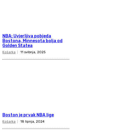
NBA: Uvjerljiva pobjeda
Bostona, Minnesota bolja od
Golden Statea
Košarka
11 svibnja, 2025
Boston je prvak NBA lige
Košarka
18 lipnja, 2024