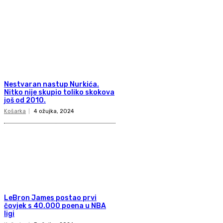
Nestvaran nastup Nurkića.
Nitko nije skupio toliko skokova
još od 2010.
Košarka
4 ožujka, 2024
LeBron James postao prvi
čovjek s 40.000 poena u NBA
ligi