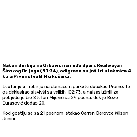
Nakon derbija na Grbavici između Spars Realwaya i
Širokog Brijega (80:74), odigrane su još tri utakmice 4.
kola Prvenstva BiH u košarci.
Leotar je u Trebinju na domaćem parketu dočekao Promo, te
ga deklasirao slavivši sa velikih 102:73, a najzaslužniji za
pobjedu je bio Stefan Mijović sa 29 poena, dok je Božo
Đurasović dodao 20.
Kod gostiju se sa 21 poenom istakao Carren Deroyce Wilson
Junior.