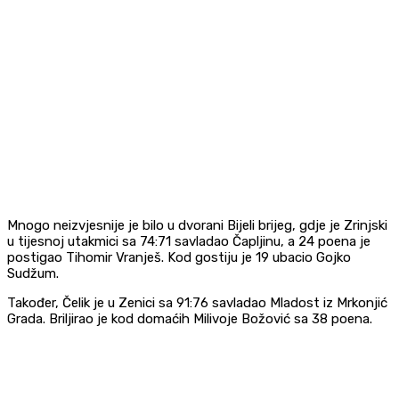
Mnogo neizvjesnije je bilo u dvorani Bijeli brijeg, gdje je Zrinjski
u tijesnoj utakmici sa 74:71 savladao Čapljinu, a 24 poena je
postigao Tihomir Vranješ. Kod gostiju je 19 ubacio Gojko
Sudžum.
Također, Čelik je u Zenici sa 91:76 savladao Mladost iz Mrkonjić
Grada. Briljirao je kod domaćih Milivoje Božović sa 38 poena.